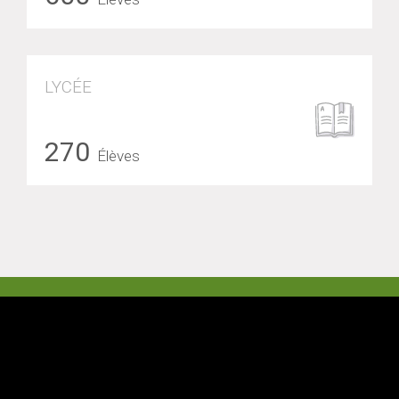
LYCÉE
270
Élèves