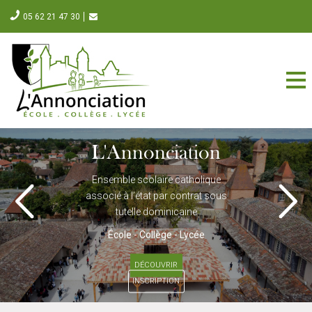
05 62 21 47 30
L'Annonciation
Ensemble scolaire catholique
associé à l’état par contrat sous
tutelle dominicaine
Previous
Next
École - Collège - Lycée
DÉCOUVRIR
INSCRIPTION